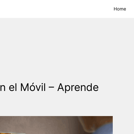
Home
en el Móvil – Aprende